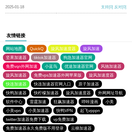
2025-01-18
支持
[0]
反对
[0]
友情链接
网站地图
QuickQ
旋风加速度器
旋风加速
坚果加速器
tiktok加速器
狗急加速器官网
免费vqn外网加速
小蓝鸟
优途加速器官网
风驰加速器
旋风加速器
免费vps加速器外网苹果版
旋风加速度器
快连加速器
快连加速器官网入口
原子加速器
快鸭加速器
快柠檬加速器
旋风加速度器
外网网址导航
软件中心
雷霆加速
狂飙加速器
哔咔漫画
小美
小美vpn
小美加速器
快鸭VPN
起飞vpppn
twitter加速器免费下载
vp免费加速
免费加速器永久免费版不用登录
云梯加速器