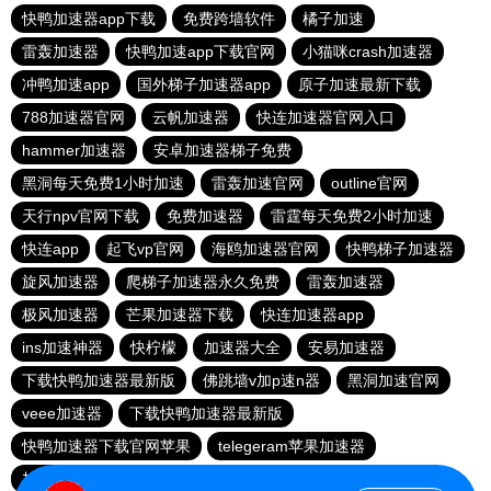
快鸭加速器app下载
免费跨墙软件
橘子加速
雷轰加速器
快鸭加速app下载官网
小猫咪crash加速器
冲鸭加速app
国外梯子加速器app
原子加速最新下载
788加速器官网
云帆加速器
快连加速器官网入口
hammer加速器
安卓加速器梯子免费
黑洞每天免费1小时加速
雷轰加速官网
outline官网
天行npv官网下载
免费加速器
雷霆每天免费2小时加速
快连app
起飞vp官网
海鸥加速器官网
快鸭梯子加速器
旋风加速器
爬梯子加速器永久免费
雷轰加速器
极风加速器
芒果加速器下载
快连加速器app
ins加速神器
快柠檬
加速器大全
安易加速器
下载快鸭加速器最新版
佛跳墙v加p速n器
黑洞加速官网
veee加速器
下载快鸭加速器最新版
快鸭加速器下载官网苹果
telegeram苹果加速器
加速器旋风
ikuuu下载