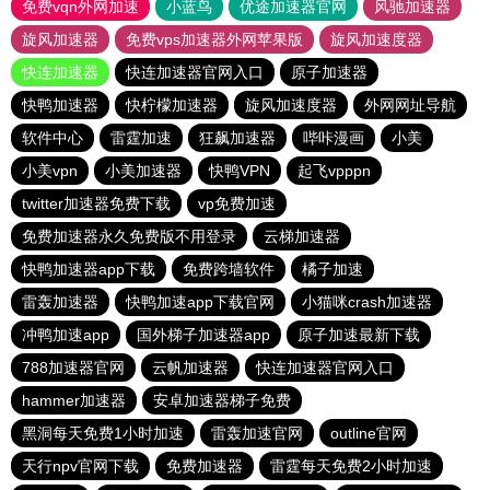
免费vqn外网加速
小蓝鸟
优途加速器官网
风驰加速器
旋风加速器
免费vps加速器外网苹果版
旋风加速度器
快连加速器
快连加速器官网入口
原子加速器
快鸭加速器
快柠檬加速器
旋风加速度器
外网网址导航
软件中心
雷霆加速
狂飙加速器
哔咔漫画
小美
小美vpn
小美加速器
快鸭VPN
起飞vpppn
twitter加速器免费下载
vp免费加速
免费加速器永久免费版不用登录
云梯加速器
快鸭加速器app下载
免费跨墙软件
橘子加速
雷轰加速器
快鸭加速app下载官网
小猫咪crash加速器
冲鸭加速app
国外梯子加速器app
原子加速最新下载
788加速器官网
云帆加速器
快连加速器官网入口
hammer加速器
安卓加速器梯子免费
黑洞每天免费1小时加速
雷轰加速官网
outline官网
天行npv官网下载
免费加速器
雷霆每天免费2小时加速