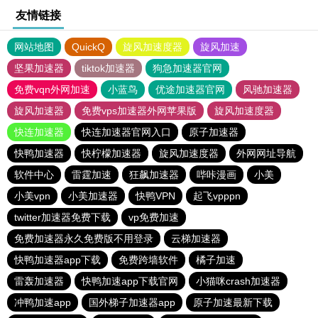
友情链接
网站地图
QuickQ
旋风加速度器
旋风加速
坚果加速器
tiktok加速器
狗急加速器官网
免费vqn外网加速
小蓝鸟
优途加速器官网
风驰加速器
旋风加速器
免费vps加速器外网苹果版
旋风加速度器
快连加速器
快连加速器官网入口
原子加速器
快鸭加速器
快柠檬加速器
旋风加速度器
外网网址导航
软件中心
雷霆加速
狂飙加速器
哔咔漫画
小美
小美vpn
小美加速器
快鸭VPN
起飞vpppn
twitter加速器免费下载
vp免费加速
免费加速器永久免费版不用登录
云梯加速器
快鸭加速器app下载
免费跨墙软件
橘子加速
雷轰加速器
快鸭加速app下载官网
小猫咪crash加速器
冲鸭加速app
国外梯子加速器app
原子加速最新下载