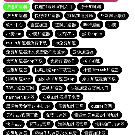
快连加速器
快连加速器官网入口
原子加速器
快鸭加速器
快柠檬加速器
旋风加速度器
外网网址导航
软件中心
雷霆加速
狂飙加速器
哔咔漫画
小美
小美vpn
小美加速器
快鸭VPN
起飞vpppn
twitter加速器免费下载
vp免费加速
免费加速器永久免费版不用登录
云梯加速器
快鸭加速器app下载
免费跨墙软件
橘子加速
雷轰加速器
快鸭加速app下载官网
小猫咪crash加速器
冲鸭加速app
国外梯子加速器app
原子加速最新下载
788加速器官网
云帆加速器
快连加速器官网入口
hammer加速器
安卓加速器梯子免费
黑洞每天免费1小时加速
雷轰加速官网
outline官网
天行npv官网下载
免费加速器
雷霆每天免费2小时加速
快连app
起飞vp官网
海鸥加速器官网
快鸭梯子加速器
旋风加速器
爬梯子加速器永久免费
雷轰加速器